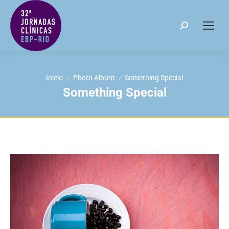
Search:
Você está aqui:
Início
Photo Album
Something Special
Something Special