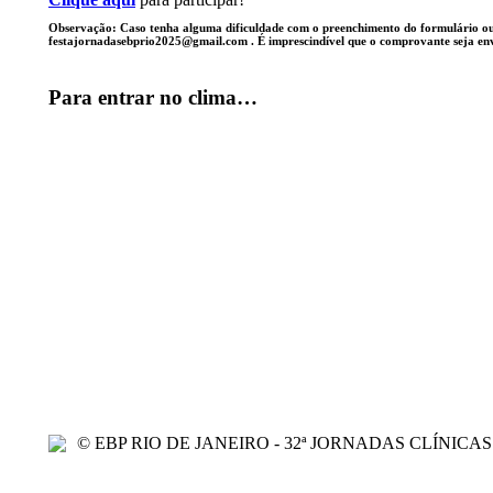
Observação: Caso tenha alguma dificuldade com o preenchimento do formulário ou 
festajornadasebprio2025@gmail.com . É imprescindível que o comprovante seja envi
Para entrar no clima…
© EBP RIO DE JANEIRO - 32ª JORNADAS CLÍNICAS