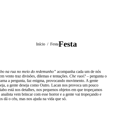
Festa
Você está aqui:
Início
Festa
abo na rua no meio do redemunho”
acompanha cada um de nós
em vento traz divisões, dilemas e tentações.
Che vuoi?
– pergunta o
encarna a pergunta, faz enigma, provocando movimento. A gente
eseja, a gente deseja como Outro. Lacan nos provoca um pouco
 diabo está nos detalhes, nos pequenos objetos em que tropeçamos
do analista vem brincar com esse horror e a gente vai tropeçando e
os dá o céu, mas nos ajuda na vida que só.