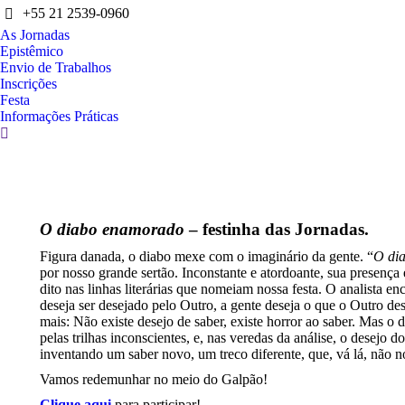
+55 21 2539-0960
As Jornadas
Epistêmico
Envio de Trabalhos
Inscrições
Festa
Informações Práticas
Search:
O diabo enamorado
– festinha das Jornadas.
Figura danada, o diabo mexe com o imaginário da gente. “
O di
por nosso grande sertão. Inconstante e atordoante, sua presença 
dito nas linhas literárias que nomeiam nossa festa. O analista 
deseja ser desejado pelo Outro, a gente deseja o que o Outro d
mais: Não existe desejo de saber, existe horror ao saber. Mas o
pelas trilhas inconscientes, e, nas veredas da análise, o desejo 
inventando um saber novo, um treco diferente, que, vá lá, não n
Vamos redemunhar no meio do Galpão!
Clique aqui
para participar!