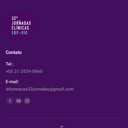
Contato
Tel.:
+55 21 2539-0960
E-mail:
informacao32jornadas@gmail.com
Encontre-nos em:
Facebook
YouTube
Instagram
page
page
page
opens
opens
opens
in
in
in