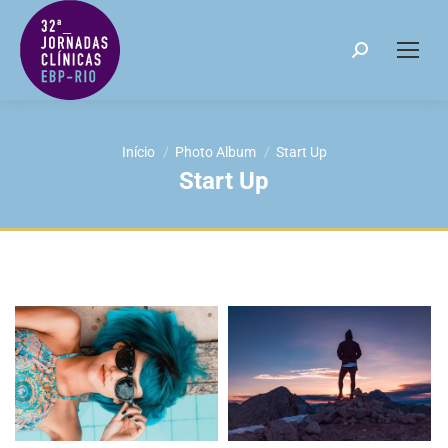
Search:
Você está aqui:
Início
Photo Album
Start Up
Start Up