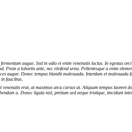
 fermentum augue. Sed in odio et enim venenatis luctus. In egestas orc
end. Proin a lobortis ante, nec eleifend urna. Pellentesque a enim elem
trices augue. Donec tempus blandit malesuada. Interdum et malesuada f
 in faucibus.
t venenatis erat, at maximus arcu cursus ut. Aliquam tempus laoreet do
bendum a. Donec ligula nisl, pretium sed neque tristique, tincidunt inte