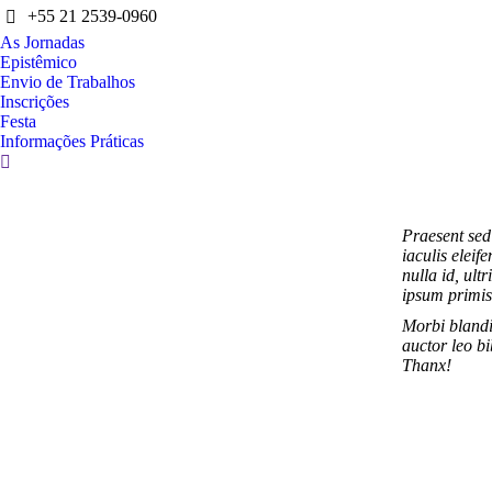
+55 21 2539-0960
As Jornadas
Epistêmico
Envio de Trabalhos
Inscrições
Festa
Informações Práticas
Search:
Praesent sed
iaculis eleif
nulla id, ul
ipsum primis
Morbi blandi
auctor leo bi
Thanx!