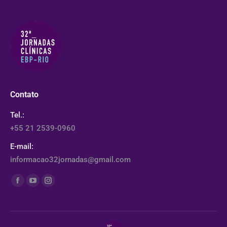
Contato
Tel.:
+55 21 2539-0960
E-mail:
informacao32jornadas@gmail.com
Encontre-nos em:
Facebook
YouTube
Instagram
page
page
page
opens
opens
opens
in
in
in