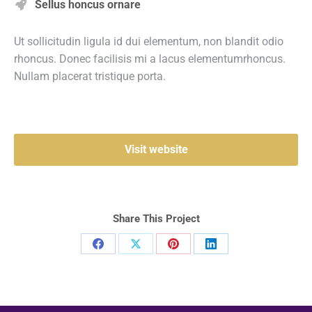
Sellus honcus ornare
Ut sollicitudin ligula id dui elementum, non blandit odio
rhoncus. Donec facilisis mi a lacus elementumrhoncus.
Nullam placerat tristique porta.
Visit website
Share This Project
Compartilhar
Compartilhar
Compartilhar
Compartilhar
isto
isto
isto
isto
Facebook
X
Pinterest
LinkedIn