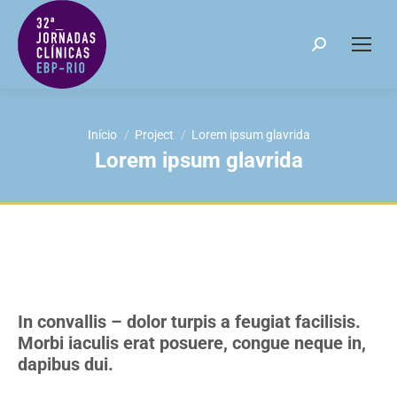
Search:
Você está aqui:
Início
Project
Lorem ipsum glavrida
Lorem ipsum glavrida
In convallis – dolor turpis a feugiat facilisis.
Morbi iaculis erat posuere, congue neque in,
dapibus dui.