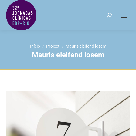
Search:
Você está aqui:
Início
Project
Mauris eleifend losem
Mauris eleifend losem