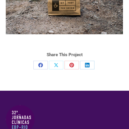
Share This Project
Compartilhar
Compartilhar
Compartilhar
Compartilhar
isto
isto
isto
isto
Facebook
X
Pinterest
LinkedIn