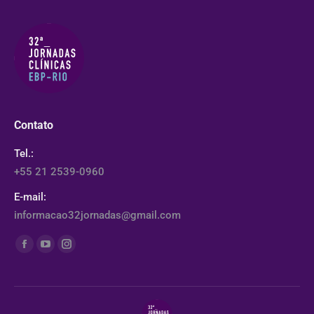
Contato
Tel.:
+55 21 2539-0960
E-mail:
informacao32jornadas@gmail.com
Encontre-nos em:
Facebook
YouTube
Instagram
page
page
page
opens
opens
opens
in
in
in