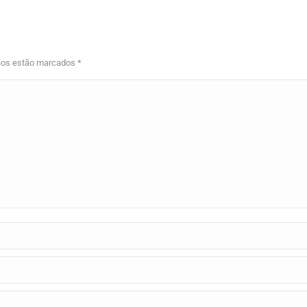
Facebook
X
Pinterest
LinkedIn
rios estão marcados
*