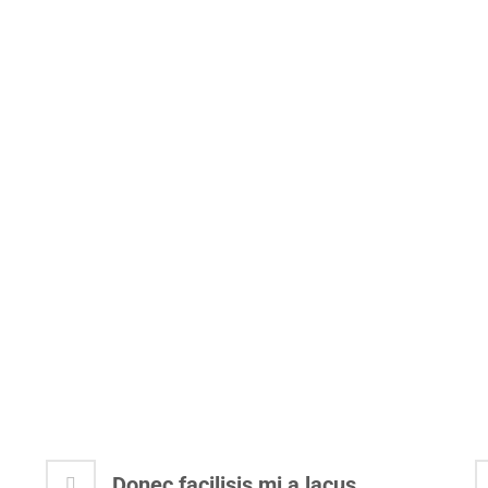
m
Donec facilisis mi a lacus