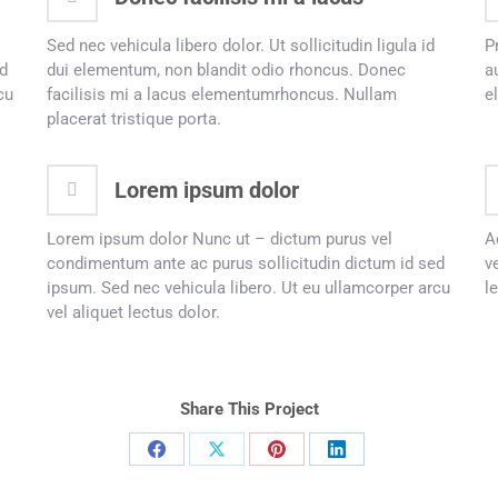
Sed nec vehicula libero dolor. Ut sollicitudin ligula id
P
ed
dui elementum, non blandit odio rhoncus. Donec
a
cu
facilisis mi a lacus elementumrhoncus. Nullam
e
placerat tristique porta.
Lorem ipsum dolor
Lorem ipsum dolor Nunc ut – dictum purus vel
A
condimentum ante ac purus sollicitudin dictum id sed
v
ipsum. Sed nec vehicula libero. Ut eu ullamcorper arcu
l
vel aliquet lectus dolor.
Share This Project
Compartilhar
Compartilhar
Compartilhar
Compartilhar
isto
isto
isto
isto