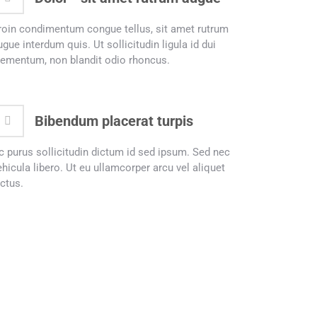
roin condimentum congue tellus, sit amet rutrum
ugue interdum quis. Ut sollicitudin ligula id dui
lementum, non blandit odio rhoncus.
Bibendum placerat turpis
c purus sollicitudin dictum id sed ipsum. Sed nec
ehicula libero. Ut eu ullamcorper arcu vel aliquet
ectus.