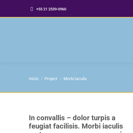
+55 21 2539-0960
Você está aqui:
Início
Project
Morbi iaculis
In convallis – dolor turpis a
feugiat facilisis. Morbi iaculis