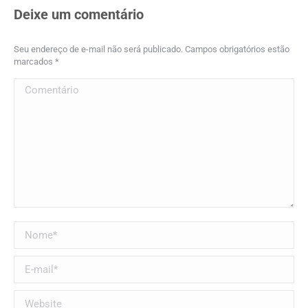
Facebook
X
Pinterest
LinkedIn
Deixe um comentário
Seu endereço de e-mail não será publicado. Campos obrigatórios estão
marcados
*
Comentário
Nome *
E-mail *
Website