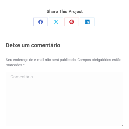
Share This Project
Compartilhar
Compartilhar
Compartilhar
Compartilhar
isto
isto
isto
isto
Facebook
X
Pinterest
LinkedIn
Deixe um comentário
Seu endereço de e-mail não será publicado. Campos obrigatórios estão
marcados
*
Comentário