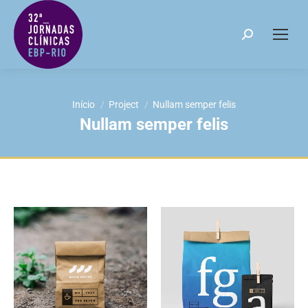
Search:
Você está aqui:
Início
Project
Nullam semper felis
Nullam semper felis