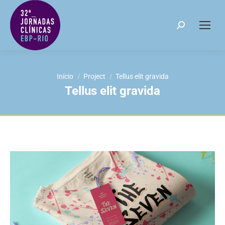
Search:
Você está aqui:
Início
Project
Tellus elit gravida
Tellus elit gravida