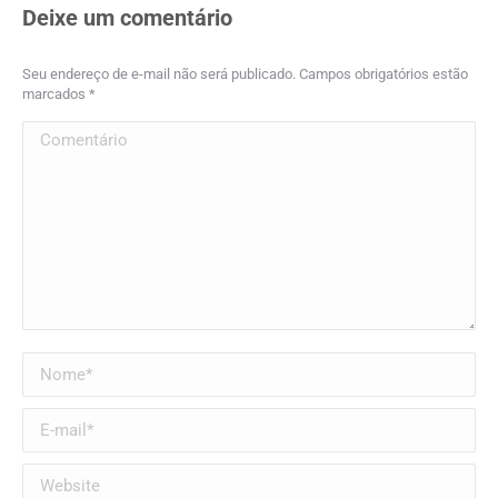
Facebook
X
Pinterest
LinkedIn
Deixe um comentário
Seu endereço de e-mail não será publicado. Campos obrigatórios estão
marcados
*
Comentário
Nome *
E-mail *
Website