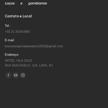
Contato e Local
Tel.:
+55 21 2539-0960
E-mail:
tesourariajornadasebprio2026@gmail.com
Endereço:
HOTEL VILA GALÉ
RUA RIACHUELO, 124, LAPA, RJ
Encontre-nos em:
Facebook
YouTube
Instagram
page
page
page
opens
opens
opens
in
in
in
new
new
new