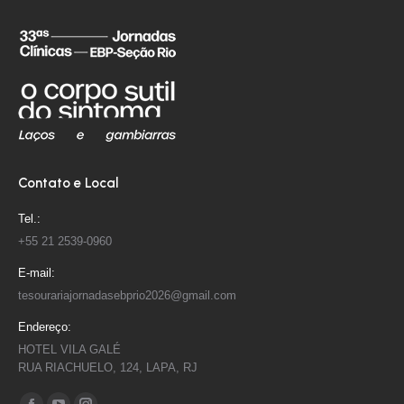
Contato e Local
Tel.:
+55 21 2539-0960
E-mail:
tesourariajornadasebprio2026@gmail.com
Endereço:
HOTEL VILA GALÉ
RUA RIACHUELO, 124, LAPA, RJ
Encontre-nos em: