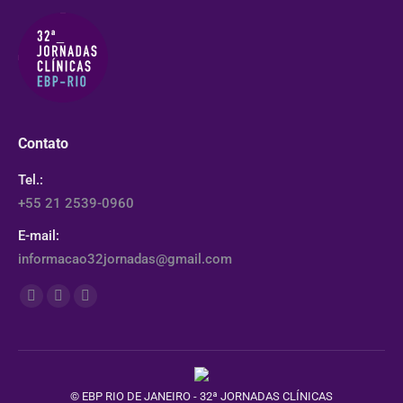
Contato
Tel.:
+55 21 2539-0960
E-mail:
informacao32jornadas@gmail.com
Encontre-nos em:
Facebook
YouTube
Instagram
page
page
page
opens
opens
opens
in
in
in
© EBP RIO DE JANEIRO - 32ª JORNADAS CLÍNICAS
new
new
new